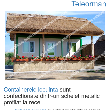
Teleorman
Containerele locuinta
sunt
confectionate dintr-un schelet metalic
profilat la rece...
Containerele locuinta
au o structura eficienta ce permite