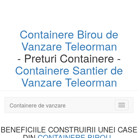
Containere
Birou
de
Vanzare Teleorman
- Preturi Containere -
Containere
Santier
de
Vanzare Teleorman
Containere de vanzare
Toggle
navigati
BENEFICIILE CONSTRUIRII UNEI
CASE
DIN
CONTAINERE BIROU
-