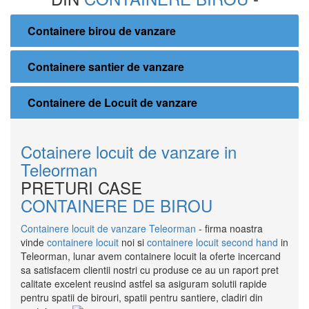
Containere birou de vanzare
Containere santier de vanzare
Containere de Locuit de vanzare
Cotainere locuit de vanzare in
Teleorman
PRETURI CASE
CONTAINERE DE BIROU
Containere locuit de vanzare Teleorman
- firma noastra
vinde
containere locuit
noi si
containere locuit second hand
in
Teleorman, lunar avem containere locuit la oferte incercand
sa satisfacem clientii nostri cu produse ce au un raport pret
calitate excelent reusind astfel sa asiguram solutii rapide
pentru spatii de birouri, spatii pentru santiere, cladiri din